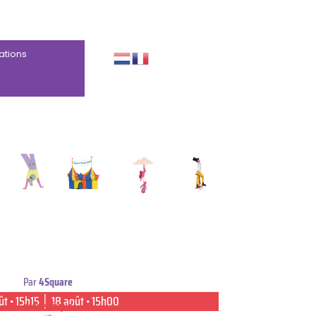
ations
Par
4Square
ût • 15h15 │ 18 août • 15h00
scène cirque