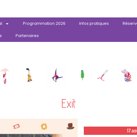
al
Programmation 2026
Infos pratiques
Réserv
s
Partenaires
Exit
17 ao