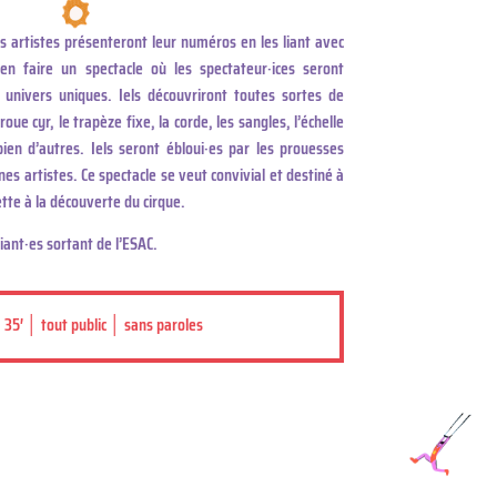
s artistes présenteront leur numéros en les liant avec
en faire un spectacle où les spectateur·ices seront
s univers uniques. Iels découvriront toutes sortes de
ue cyr, le trapèze fixe, la corde, les sangles, l’échelle
 bien d’autres. Iels seront ébloui·es par les prouesses
nes artistes. Ce spectacle se veut convivial et destiné à
te à la découverte du cirque.
diant·es sortant de l’ESAC.
 35′ │ tout public │ sans paroles