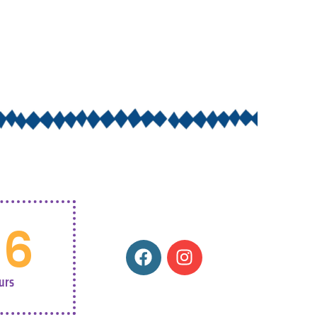
06
urs