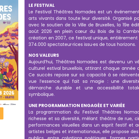
LE FESTIVAL
Le Festival Théâtres Nomades est un événemen
arts vivants dans toute leur diversité. Organisé p
avec le soutien de la Ville de Bruxelles, la 19e édi
août 2026 en plein cœur du Bois de la Cambre,
création en 2007, ce festival unique, entièrement 
374.000 spectateur·rices issu·es de tous horizons.
NOS VALEURS
Aujourd’hui, Théâtres Nomades est devenu un véri
culturel estival bruxellois, attirant chaque année 
Ce succès repose sur sa capacité à se réinvent
vue l’essence qui fait sa magie : une diversité
démarche durable et une accessibilité total
symbolique.
UNE PROGRAMMATION ENGAGÉE ET VARIÉE
La programmation du Festival Théâtres Nomad
richesse et sa diversité, mêlant théâtre de rue, c
performances visuelles dans un esprit festif et a
artistes belges et internationaux, elle propose de
publics, entre créations poétiques, formes parti