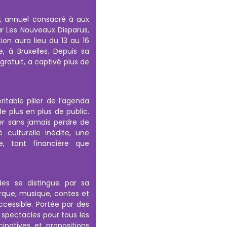
t annuel consacré à aux
ar Les Nouveaux Disparus,
tion aura lieu du 13 au 16
 à Bruxelles. Depuis sa
gratuit, a captivé plus de
table pilier de l’agenda
de plus en plus de public.
er sans jamais perdre de
 culturelle inédite, une
e, tant financière que
es se distingue par sa
irque, musique, contes et
ccessible. Portée par des
s spectacles pour tous les
cipatives et propositions