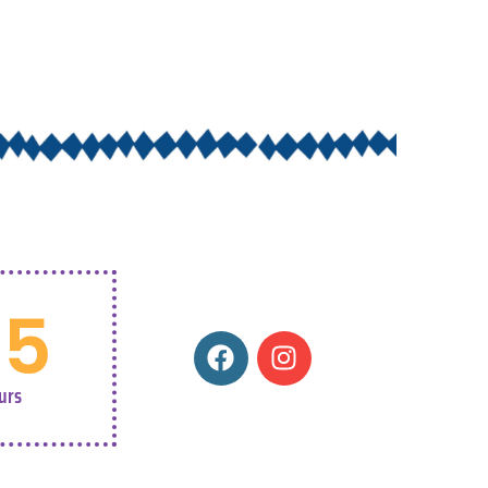
05
urs