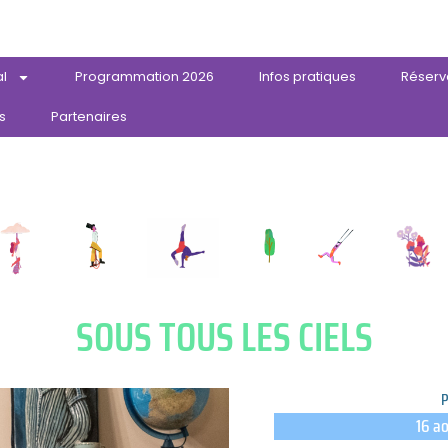
al
Programmation 2026
Infos pratiques
Réserv
s
Partenaires
SOUS TOUS LES CIELS
16 ao