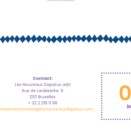
Contact:
Les Nouveaux Disparus asbl
Rue de Liedekerke, 9
1210 Bruxelles
+ 32 2 219 11 98
Jo
theatresnomades@lesnouveauxdisparus.com