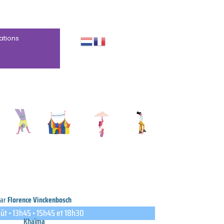
ations
Par
Florence Vinckenbosch
ût • 13h45 • 15h45 et 18h30
Khaïma